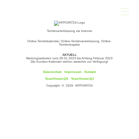
_________
_________
_________
Terminvereinbarung via Internet
Online-Terminkalender, Online-Terminvereinbarung, Online-
Terminvergabe
AKTUELL
Wartungsarbeiten vom 28.01.2023 bis Anfang Februar 2023
Die Kunden-Kalender stehen weiterhin zur Verfügung!
Datenschutz
Impressum
Kontakt
TeamViewerQS
TeamViewerQJ
Copyright © 2026 APPOINT24